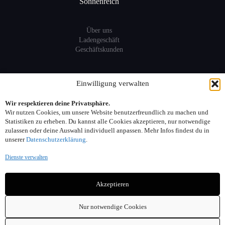
Sonnenreich
Über uns
Ladengeschäft
Geschäftskunden
Information
Einwilligung verwalten
Wir respektieren deine Privatsphäre.
Sitemap
Wir nutzen Cookies, um unsere Website benutzerfreundlich zu machen und
FAQ
Statistiken zu erheben. Du kannst alle Cookies akzeptieren, nur notwendige
zulassen oder deine Auswahl individuell anpassen. Mehr Infos findest du in
unserer
Datenschutzerklärung
.
Kontakt:
Dienste verwalten
Adresse: Seelower Strasse 6, 10439 Berlin
Akzeptieren
Telefon: 030. 40 00 30 44
Email: info(at)sonnenreich-weine.de
Nur notwendige Cookies