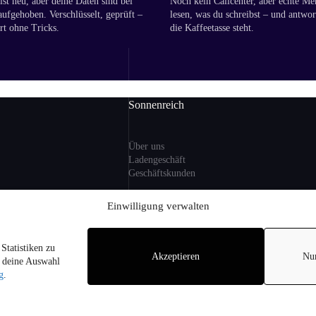
st neu, aber deine Daten sind bei
Noch kein Callcenter, aber echte Me
aufgehoben. Verschlüsselt, geprüft –
lesen, was du schreibst – und antwor
rt ohne Tricks.
die Kaffeetasse steht.
Sonnenreich
Über uns
Ladengeschäft
Geschäftskunden
ng
Einwilligung verwalten
Information
Statistiken zu
zlicher MwSt. und ggf.
Akzeptieren
Nu
Sitemap
r deine Auswahl
i Lieferungen nach
FAQ
g
.
on Alkohol an
hren.
pyright © 2026 - Sonnenreich Weine am Arnimplatz