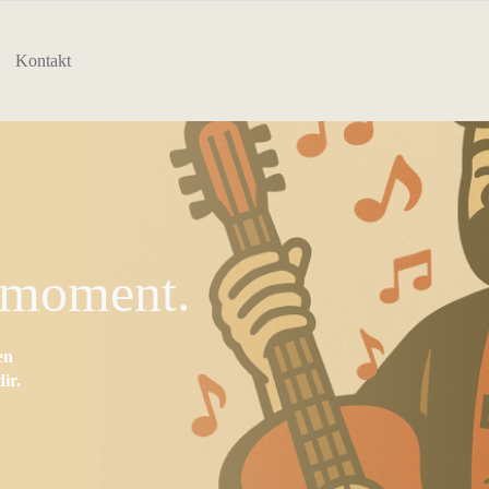
Kontakt
nmoment.
en
ir.