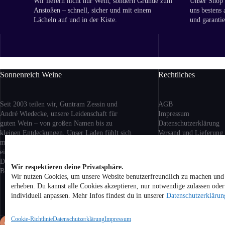
Wir liefern nicht nur Wein, sondern Gründe zum
Unser Shop i
Anstoßen – schnell, sicher und mit einem
uns bestens 
Lächeln auf und in der Kiste.
und garantie
Sonnenreich Weine
Rechtliches
Seit 2003 teilen wir, Guntram Zessin und
AGB
André Wiedecke, unsere Leidenschaft für
Impressum
guten Wein – von großen Namen bis zu
Datenschutzerklärung
kleinen Entdeckungen. Unser Laden fühlt sich
Versand
und Lieferung
mehr nach Wohnzimmer als nach Geschäft an:
Rückgabe und Erstattu
ein Ort zum Ankommen, Probieren und
Cookie-Richtlinie (EU)
Dableiben. Ob aus Berlin, Bordeaux oder
Wir respektieren deine Privatsphäre.
Buenos Aires – bei uns bist du willkommen.
Wir nutzen Cookies, um unsere Website benutzerfreundlich zu machen und 
Alle Preise inkl. geset
erheben. Du kannst alle Cookies akzeptieren, nur notwendige zulassen ode
zzgl. Versandkosten be
individuell anpassen. Mehr Infos findest du in unserer
Datenschutzerklärun
Hause. Kein Verkauf v
Jugendliche unter 18 Ja
Cookie-Richtlinie
Datenschutzerklärung
Impressum
Co