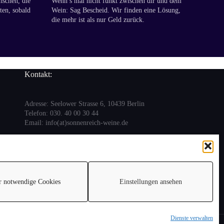
nschen, die
Wenn’s mal nicht funkt zwischen dir und dem
ten, sobald
Wein: Sag Bescheid. Wir finden eine Lösung,
die mehr ist als nur Geld zurück.
Kontakt:
Adresse: Seelower Strasse 6, 10439 Berlin
Telefon: 030. 40 00 30 44
Email: info(at)sonnenreich-weine.de
r notwendige Cookies
Einstellungen ansehen
Dienste verwalten