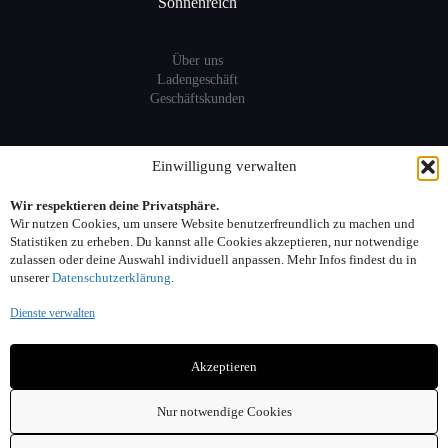
Sonnenreich
Über uns
Ladengeschäft
Geschäftskunden
Information
Einwilligung verwalten
Wir respektieren deine Privatsphäre.
Sitemap
Wir nutzen Cookies, um unsere Website benutzerfreundlich zu machen und
FAQ
Statistiken zu erheben. Du kannst alle Cookies akzeptieren, nur notwendige
zulassen oder deine Auswahl individuell anpassen. Mehr Infos findest du in
unserer
Datenschutzerklärung
.
Kontakt:
Dienste verwalten
Adresse: Seelower Strasse 6, 10439 Berlin
Akzeptieren
Telefon: 030. 40 00 30 44
Email: info(at)sonnenreich-weine.de
Nur notwendige Cookies