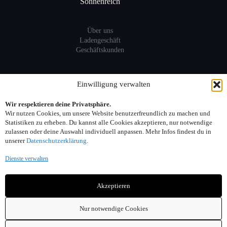
Sonnenreich
Über uns
Ladengeschäft
Geschäftskunden
Information
Einwilligung verwalten
Wir respektieren deine Privatsphäre.
Sitemap
Wir nutzen Cookies, um unsere Website benutzerfreundlich zu machen und
FAQ
Statistiken zu erheben. Du kannst alle Cookies akzeptieren, nur notwendige
zulassen oder deine Auswahl individuell anpassen. Mehr Infos findest du in
unserer
Datenschutzerklärung
.
Kontakt:
Dienste verwalten
Adresse: Seelower Strasse 6, 10439 Berlin
Akzeptieren
Telefon: 030. 40 00 30 44
Email: info(at)sonnenreich-weine.de
Nur notwendige Cookies