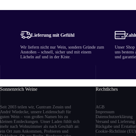
Lieferung mit Gefühl
Zahlu
Wir liefern nicht nur Wein, sondern Gründe zum
Unser Shop i
Anstoßen – schnell, sicher und mit einem
uns bestens 
Lächeln auf und in der Kiste.
und garantie
Sonnenreich Weine
Rechtliches
Seit 2003 teilen wir, Guntram Zessin und
AGB
André Wiedecke, unsere Leidenschaft für
Impressum
guten Wein – von großen Namen bis zu
Datenschutzerklärung
kleinen Entdeckungen. Unser Laden fühlt sich
Versand
und Lieferung
mehr nach Wohnzimmer als nach Geschäft an:
Rückgabe und Erstattu
ein Ort zum Ankommen, Probieren und
Cookie-Richtlinie (EU)