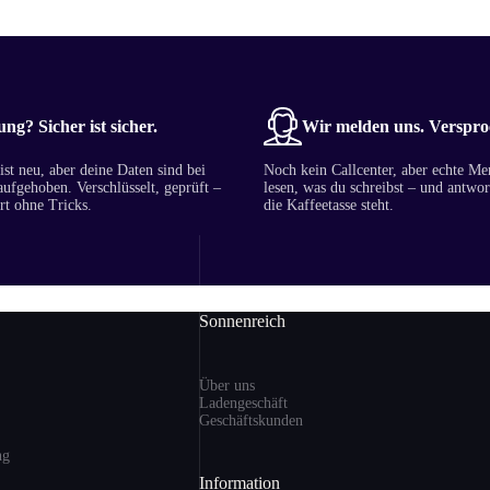
ng? Sicher ist sicher.
Wir melden uns. Verspro
st neu, aber deine Daten sind bei
Noch kein Callcenter, aber echte Me
aufgehoben. Verschlüsselt, geprüft –
lesen, was du schreibst – und antwor
rt ohne Tricks.
die Kaffeetasse steht.
Sonnenreich
Über uns
Ladengeschäft
Geschäftskunden
ng
Information