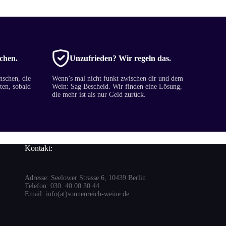
chen.
Unzufrieden? Wir regeln das.
nschen, die
Wenn’s mal nicht funkt zwischen dir und dem
ten, sobald
Wein: Sag Bescheid. Wir finden eine Lösung,
die mehr ist als nur Geld zurück.
Kontakt:
Adresse: Seelower Strasse 6, 10439 Berlin
Telefon: 030. 40 00 30 44
Email: info(at)sonnenreich-weine.de