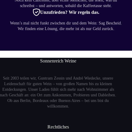
Noch kein Callcenter, aber echte Menschen, die lesen, was du
schreibst – und antworten, sobald die Kaffeetasse steht.
Unzufrieden? Wir regeln das.
Wenn’s mal nicht funkt zwischen dir und dem Wein: Sag Bescheid.
Wir finden eine Lösung, die mehr ist als nur Geld zurück.
Sonnenreich Weine
Seit 2003 teilen wir, Guntram Zessin und André Wiedecke, unsere
Leidenschaft für guten Wein – von großen Namen bis zu kleinen
Entdeckungen. Unser Laden fühlt sich mehr nach Wohnzimmer als
nach Geschäft an: ein Ort zum Ankommen, Probieren und Dableiben.
Ob aus Berlin, Bordeaux oder Buenos Aires – bei uns bist du
willkommen.
Rechtliches