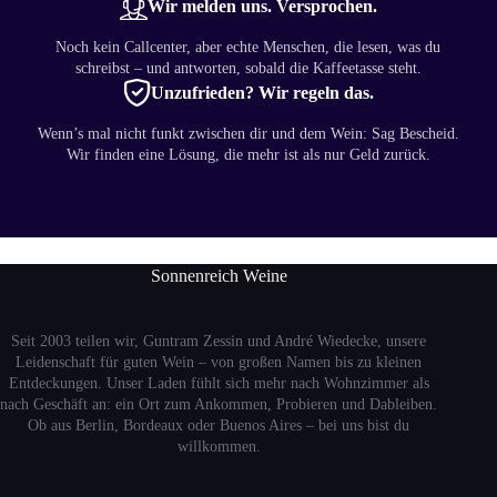
Wir melden uns. Versprochen.
Noch kein Callcenter, aber echte Menschen, die lesen, was du
schreibst – und antworten, sobald die Kaffeetasse steht.
Unzufrieden? Wir regeln das.
Wenn’s mal nicht funkt zwischen dir und dem Wein: Sag Bescheid.
Wir finden eine Lösung, die mehr ist als nur Geld zurück.
Sonnenreich Weine
Seit 2003 teilen wir, Guntram Zessin und André Wiedecke, unsere
Leidenschaft für guten Wein – von großen Namen bis zu kleinen
Entdeckungen. Unser Laden fühlt sich mehr nach Wohnzimmer als
nach Geschäft an: ein Ort zum Ankommen, Probieren und Dableiben.
Ob aus Berlin, Bordeaux oder Buenos Aires – bei uns bist du
willkommen.