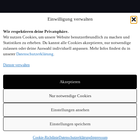
Information
Einwilligung verwalten
Wir respektieren deine Privatsphäre.
Sitemap
Wir nutzen Cookies, um unsere Website benutzerfreundlich zu machen und
FAQ
Statistiken zu erheben. Du kannst alle Cookies akzeptieren, nur notwendige
zulassen oder deine Auswahl individuell anpassen. Mehr Infos findest du in
unserer
Datenschutzerklärung
.
Kontakt:
Dienste verwalten
Adresse: Seelower Strasse 6, 10439 Berlin
Akzeptieren
Telefon: 030. 40 00 30 44
Email: info(at)sonnenreich-weine.de
Nur notwendige Cookies
Einstellungen ansehen
Einstellungen speichern
Copyright © 2026 - Sonnenreich Weine am Arnimplatz
Cookie-Richtlinie
Datenschutzerklärung
Impressum