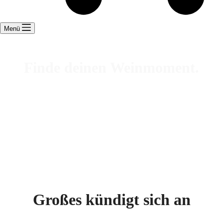
Menü
Finde deinen Weinmoment.
Ob altbewährt oder neu entdeckt – jede Flasche hat
einen Grund, warum sie hier ist. Und vielleicht bald
auch bei dir.
Großes kündigt sich an