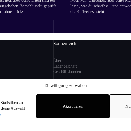
st neu, aber deine Daten sind bei
Noch kein Callcenter, aber echte Me
aufgehoben. Verschlüsselt, geprüft –
lesen, was du schreibst – und antwor
rt ohne Tricks.
die Kaffeetasse steht.
Sonnenreich
Über uns
Ladengeschäft
Geschäftskunden
ng
Einwilligung verwalten
Information
Statistiken zu
zlicher MwSt. und ggf.
Akzeptieren
Nu
Sitemap
r deine Auswahl
i Lieferungen nach
FAQ
g
.
on Alkohol an
hren.
pyright © 2026 - Sonnenreich Weine am Arnimplatz