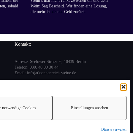
nschen, die
Wenn’s mal nicht funkt zwischen dir und dem
ten, sobald
Wein: Sag Bescheid. Wir finden eine Lösung,
die mehr ist als nur Geld zurück.
Kontakt:
Adresse: Seelower Strasse 6, 10439 Berlin
Telefon: 030. 40 00 30 44
Email: info(at)sonnenreich-weine.de
r notwendige Cookies
Einstellungen ansehen
Dienste verwalten