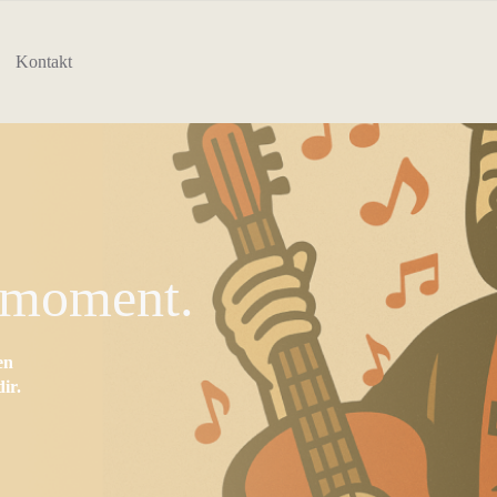
Kontakt
nmoment.
en
ir.