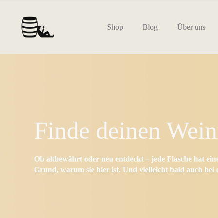
Zum
Inhalt
springen
Shop
Blog
Über uns
Finde deinen Wei
Ob altbewährt oder neu entdeckt – jede Flasche hat ein
Grund, warum sie hier ist. Und vielleicht bald auch bei d