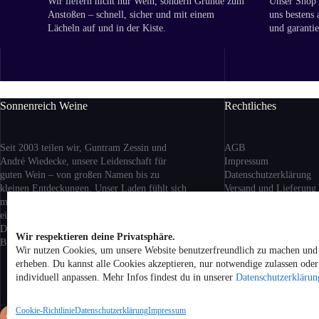
Wir liefern nicht nur Wein, sondern Gründe zum
Unser Shop i
Anstoßen – schnell, sicher und mit einem
uns bestens 
Lächeln auf und in der Kiste.
und garantie
Sonnenreich Weine
Rechtliches
Seit 2003 teilen wir, Guntram Zessin und
AGB
André Wiedecke, unsere Leidenschaft für
Impressum
guten Wein – von großen Namen bis zu
Datenschutzerklärung
kleinen Entdeckungen. Unser Laden fühlt sich
Versand
und Lieferung
mehr nach Wohnzimmer als nach Geschäft an:
Rückgabe und Erstattu
ein Ort zum Ankommen, Probieren und
Cookie-Richtlinie (EU)
Dableiben. Ob aus Berlin, Bordeaux oder
Wir respektieren deine Privatsphäre.
Buenos Aires – bei uns bist du willkommen.
Wir nutzen Cookies, um unsere Website benutzerfreundlich zu machen und 
Alle Preise inkl. geset
erheben. Du kannst alle Cookies akzeptieren, nur notwendige zulassen ode
zzgl. Versandkosten be
individuell anpassen. Mehr Infos findest du in unserer
Datenschutzerklärun
Hause. Kein Verkauf v
Jugendliche unter 18 Ja
Cookie-Richtlinie
Datenschutzerklärung
Impressum
Co