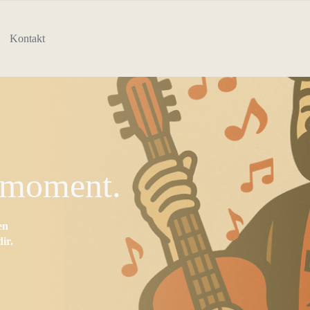
Kontakt
nmoment.
en
ir.