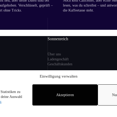
st neu, aber deine Daten sind bei
Noch kein Callcenter, aber echte Me
aufgehoben. Verschlüsselt, geprüft –
lesen, was du schreibst – und antwor
rt ohne Tricks.
die Kaffeetasse steht.
Sonnenreich
Über uns
Ladengeschäft
Geschäftskunden
ng
Einwilligung verwalten
Information
Statistiken zu
zlicher MwSt. und ggf.
Akzeptieren
Nu
Sitemap
r deine Auswahl
i Lieferungen nach
FAQ
g
.
on Alkohol an
hren.
pyright © 2026 - Sonnenreich Weine am Arnimplatz