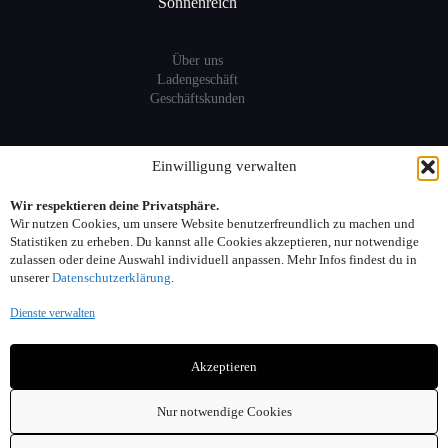
Sonnenreich
Über uns
Ladengeschäft
Geschäftskunden
Information
Einwilligung verwalten
Wir respektieren deine Privatsphäre.
Sitemap
Wir nutzen Cookies, um unsere Website benutzerfreundlich zu machen und
FAQ
Statistiken zu erheben. Du kannst alle Cookies akzeptieren, nur notwendige
zulassen oder deine Auswahl individuell anpassen. Mehr Infos findest du in
unserer
Datenschutzerklärung
.
Kontakt:
Dienste verwalten
Adresse: Seelower Strasse 6, 10439 Berlin
Akzeptieren
Telefon: 030. 40 00 30 44
Email: info(at)sonnenreich-weine.de
Nur notwendige Cookies