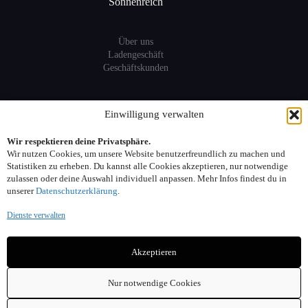
Sonnenreich
Über uns
Ladengeschäft
Geschäftskunden
Information
Einwilligung verwalten
Wir respektieren deine Privatsphäre.
Sitemap
Wir nutzen Cookies, um unsere Website benutzerfreundlich zu machen und
FAQ
Statistiken zu erheben. Du kannst alle Cookies akzeptieren, nur notwendige
zulassen oder deine Auswahl individuell anpassen. Mehr Infos findest du in
unserer
Datenschutzerklärung
.
Kontakt:
Dienste verwalten
Adresse: Seelower Strasse 6, 10439 Berlin
Akzeptieren
Telefon: 030. 40 00 30 44
Email: info(at)sonnenreich-weine.de
Nur notwendige Cookies