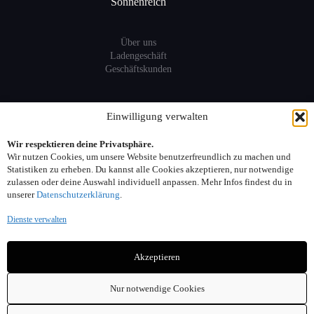
Sonnenreich
Über uns
Ladengeschäft
Geschäftskunden
Information
Einwilligung verwalten
Wir respektieren deine Privatsphäre.
Sitemap
Wir nutzen Cookies, um unsere Website benutzerfreundlich zu machen und
FAQ
Statistiken zu erheben. Du kannst alle Cookies akzeptieren, nur notwendige
zulassen oder deine Auswahl individuell anpassen. Mehr Infos findest du in
unserer
Datenschutzerklärung
.
Kontakt:
Dienste verwalten
Adresse: Seelower Strasse 6, 10439 Berlin
Akzeptieren
Telefon: 030. 40 00 30 44
Email: info(at)sonnenreich-weine.de
Nur notwendige Cookies