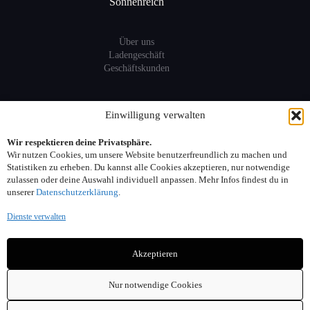
Sonnenreich
Über uns
Ladengeschäft
Geschäftskunden
Information
Einwilligung verwalten
Wir respektieren deine Privatsphäre.
Sitemap
Wir nutzen Cookies, um unsere Website benutzerfreundlich zu machen und
FAQ
Statistiken zu erheben. Du kannst alle Cookies akzeptieren, nur notwendige
zulassen oder deine Auswahl individuell anpassen. Mehr Infos findest du in
unserer
Datenschutzerklärung
.
Kontakt:
Dienste verwalten
Adresse: Seelower Strasse 6, 10439 Berlin
Akzeptieren
Telefon: 030. 40 00 30 44
Email: info(at)sonnenreich-weine.de
Nur notwendige Cookies