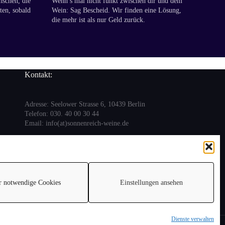
nschen, die
Wenn’s mal nicht funkt zwischen dir und dem
ten, sobald
Wein: Sag Bescheid. Wir finden eine Lösung,
die mehr ist als nur Geld zurück.
Kontakt:
Adresse: Seelower Strasse 6, 10439 Berlin
Telefon: 030. 40 00 30 44
Email: info(at)sonnenreich-weine.de
r notwendige Cookies
Einstellungen ansehen
Dienste verwalten