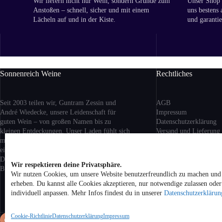
Wir liefern nicht nur Wein, sondern Gründe zum
Unser Shop i
Anstoßen – schnell, sicher und mit einem
uns bestens 
Lächeln auf und in der Kiste.
und garantie
Sonnenreich Weine
Rechtliches
Seit 2003 teilen wir, Guntram Zessin und
AGB
André Wiedecke, unsere Leidenschaft für
Impressum
guten Wein – von großen Namen bis zu
Datenschutzerklärung
kleinen Entdeckungen. Unser Laden fühlt sich
Versand
und Lieferung
mehr nach Wohnzimmer als nach Geschäft an:
Rückgabe und Erstattu
ein Ort zum Ankommen, Probieren und
Cookie-Richtlinie (EU)
Dableiben. Ob aus Berlin, Bordeaux oder
Wir respektieren deine Privatsphäre.
Buenos Aires – bei uns bist du willkommen.
Wir nutzen Cookies, um unsere Website benutzerfreundlich zu machen und 
Alle Preise inkl. geset
erheben. Du kannst alle Cookies akzeptieren, nur notwendige zulassen ode
zzgl. Versandkosten be
individuell anpassen. Mehr Infos findest du in unserer
Datenschutzerklärun
Hause. Kein Verkauf v
Jugendliche unter 18 Ja
Cookie-Richtlinie
Datenschutzerklärung
Impressum
Co