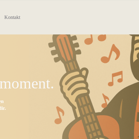
Kontakt
nmoment.
en
ir.