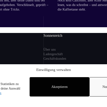
st neu, aber deine Daten sind bei
Noch kein Callcenter, aber echte Me
aufgehoben. Verschlüsselt, geprüft –
lesen, was du schreibst – und antwor
rt ohne Tricks.
die Kaffeetasse steht.
Sonnenreich
Über uns
Ladengeschäft
Geschäftskunden
ng
Einwilligung verwalten
Information
Statistiken zu
zlicher MwSt. und ggf.
Akzeptieren
Nu
Sitemap
r deine Auswahl
i Lieferungen nach
FAQ
g
.
on Alkohol an
hren.
pyright © 2026 - Sonnenreich Weine am Arnimplatz