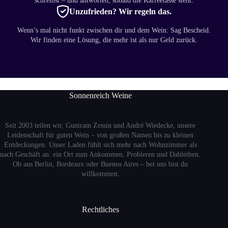
schreibst – und antworten, sobald die Kaffeetasse steht.
Unzufrieden? Wir regeln das.
Wenn’s mal nicht funkt zwischen dir und dem Wein: Sag Bescheid.
Wir finden eine Lösung, die mehr ist als nur Geld zurück.
Sonnenreich Weine
Seit 2003 teilen wir, Guntram Zessin und André Wiedecke, unsere
Leidenschaft für guten Wein – von großen Namen bis zu kleinen
Entdeckungen. Unser Laden fühlt sich mehr nach Wohnzimmer als
nach Geschäft an: ein Ort zum Ankommen, Probieren und Dableiben.
Ob aus Berlin, Bordeaux oder Buenos Aires – bei uns bist du
willkommen.
Rechtliches