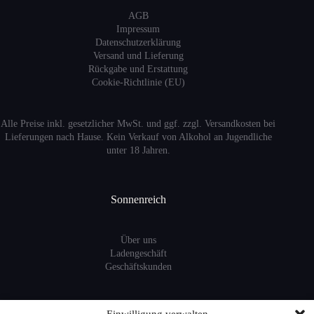
AGB
Impressum
Datenschutzerklärung
Versand
und Lieferung
Rückgabe und Erstattung
Cookie-Richtlinie (EU)
Alle Preise inkl. gesetzlicher MwSt. und ggf. zzgl. Versandkosten bei
Lieferungen nach Hause. Kein Verkauf von Alkohol an Jugendliche
unter 18 Jahren.
Sonnenreich
Über uns
Ladengeschäft
Geschäftskunden
Information