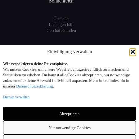
Sonnenreich
Über uns
Ladengeschäft
Geschäftskunden
Information
Einwilligung verwalten
Wir respektieren deine Privatsphäre.
Sitemap
Wir nutzen Cookies, um unsere Website benutzerfreundlich zu machen und
FAQ
Statistiken zu erheben. Du kannst alle Cookies akzeptieren, nur notwendige
zulassen oder deine Auswahl individuell anpassen. Mehr Infos findest du in
unserer
Datenschutzerklärung
.
Kontakt:
Dienste verwalten
Adresse: Seelower Strasse 6, 10439 Berlin
Akzeptieren
Telefon: 030. 40 00 30 44
Email: info(at)sonnenreich-weine.de
Nur notwendige Cookies