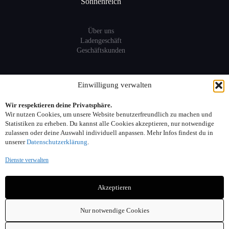
Sonnenreich
Über uns
Ladengeschäft
Geschäftskunden
Information
Einwilligung verwalten
Wir respektieren deine Privatsphäre.
Sitemap
Wir nutzen Cookies, um unsere Website benutzerfreundlich zu machen und
FAQ
Statistiken zu erheben. Du kannst alle Cookies akzeptieren, nur notwendige
zulassen oder deine Auswahl individuell anpassen. Mehr Infos findest du in
unserer
Datenschutzerklärung
.
Kontakt:
Dienste verwalten
Adresse: Seelower Strasse 6, 10439 Berlin
Akzeptieren
Telefon: 030. 40 00 30 44
Email: info(at)sonnenreich-weine.de
Nur notwendige Cookies