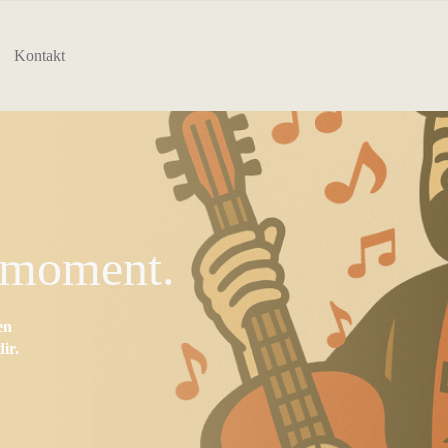
Kontakt
nmoment.
en
ir.