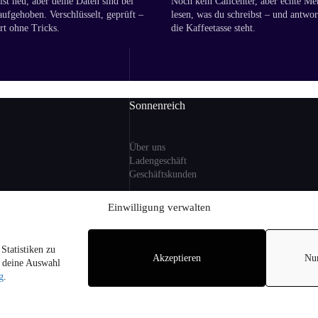
st neu, aber deine Daten sind bei
Noch kein Callcenter, aber echte Me
aufgehoben. Verschlüsselt, geprüft –
lesen, was du schreibst – und antwor
rt ohne Tricks.
die Kaffeetasse steht.
Sonnenreich
Über uns
Ladengeschäft
Geschäftskunden
ng
Einwilligung verwalten
Information
Statistiken zu
zlicher MwSt. und ggf.
Akzeptieren
Nu
Sitemap
r deine Auswahl
i Lieferungen nach
FAQ
g
.
on Alkohol an
hren.
pyright © 2026 - Sonnenreich Weine am Arnimplatz