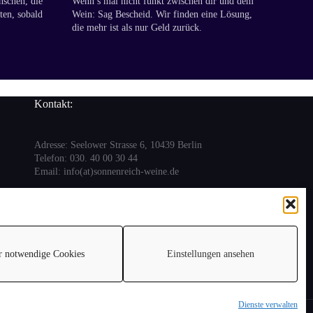
nschen, die
Wenn’s mal nicht funkt zwischen dir und dem
ten, sobald
Wein: Sag Bescheid. Wir finden eine Lösung,
die mehr ist als nur Geld zurück.
Kontakt:
Adresse: Seelower Strasse 6, 10439 Berlin
Telefon: 030. 40 00 30 44
Email: info(at)sonnenreich-weine.de
r notwendige Cookies
Einstellungen ansehen
Dienste verwalten