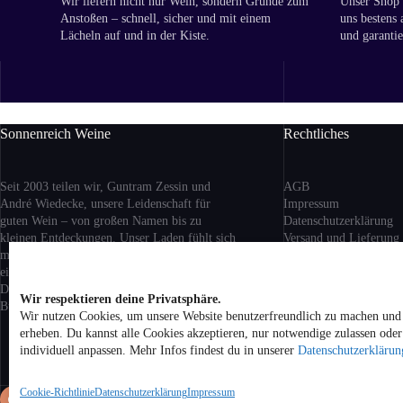
Wir liefern nicht nur Wein, sondern Gründe zum
Unser Shop i
Anstoßen – schnell, sicher und mit einem
uns bestens 
Lächeln auf und in der Kiste.
und garantie
Sonnenreich Weine
Rechtliches
Seit 2003 teilen wir, Guntram Zessin und
AGB
André Wiedecke, unsere Leidenschaft für
Impressum
guten Wein – von großen Namen bis zu
Datenschutzerklärung
kleinen Entdeckungen. Unser Laden fühlt sich
Versand
und Lieferung
mehr nach Wohnzimmer als nach Geschäft an:
Rückgabe und Erstattu
ein Ort zum Ankommen, Probieren und
Cookie-Richtlinie (EU)
Dableiben. Ob aus Berlin, Bordeaux oder
Wir respektieren deine Privatsphäre.
Buenos Aires – bei uns bist du willkommen.
Wir nutzen Cookies, um unsere Website benutzerfreundlich zu machen und 
Alle Preise inkl. geset
erheben. Du kannst alle Cookies akzeptieren, nur notwendige zulassen ode
zzgl. Versandkosten be
individuell anpassen. Mehr Infos findest du in unserer
Datenschutzerklärun
Hause. Kein Verkauf v
Jugendliche unter 18 Ja
Cookie-Richtlinie
Datenschutzerklärung
Impressum
Co