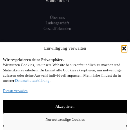
Sonnenreich
Über uns
Ladengeschäft
Geschäftskunden
Information
Einwilligung verwalten
Wir respektieren deine Privatsphäre.
Sitemap
Wir nutzen Cookies, um unsere Website benutzerfreundlich zu machen und
FAQ
Statistiken zu erheben. Du kannst alle Cookies akzeptieren, nur notwendige
zulassen oder deine Auswahl individuell anpassen. Mehr Infos findest du in
unserer
Datenschutzerklärung
.
Kontakt:
Dienste verwalten
Adresse: Seelower Strasse 6, 10439 Berlin
Akzeptieren
Telefon: 030. 40 00 30 44
Email: info(at)sonnenreich-weine.de
Nur notwendige Cookies