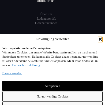
Sonnenreich
Über uns
Ladengeschäft
Geschäftskunden
Information
Einwilligung verwalten
Wir respektieren deine Privatsphäre.
Sitemap
Wir nutzen Cookies, um unsere Website benutzerfreundlich zu machen und
FAQ
Statistiken zu erheben. Du kannst alle Cookies akzeptieren, nur notwendige
zulassen oder deine Auswahl individuell anpassen. Mehr Infos findest du in
unserer
Datenschutzerklärung
.
Kontakt:
Dienste verwalten
Adresse: Seelower Strasse 6, 10439 Berlin
Akzeptieren
Telefon: 030. 40 00 30 44
Email: info(at)sonnenreich-weine.de
Nur notwendige Cookies