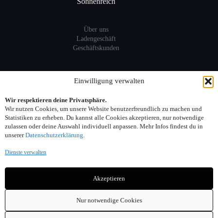
Sonnenreich
Über uns
Ladengeschäft
Geschäftskunden
Information
Einwilligung verwalten
Wir respektieren deine Privatsphäre.
Sitemap
Wir nutzen Cookies, um unsere Website benutzerfreundlich zu machen und
FAQ
Statistiken zu erheben. Du kannst alle Cookies akzeptieren, nur notwendige
zulassen oder deine Auswahl individuell anpassen. Mehr Infos findest du in
unserer
Datenschutzerklärung
.
Kontakt:
Dienste verwalten
Adresse: Seelower Strasse 6, 10439 Berlin
Akzeptieren
Telefon: 030. 40 00 30 44
Email: info(at)sonnenreich-weine.de
Nur notwendige Cookies