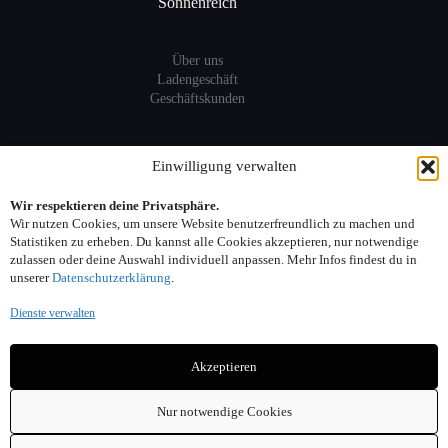
Sonnenreich
Über uns
Ladengeschäft
Geschäftskunden
Information
Einwilligung verwalten
Wir respektieren deine Privatsphäre.
Sitemap
Wir nutzen Cookies, um unsere Website benutzerfreundlich zu machen und
FAQ
Statistiken zu erheben. Du kannst alle Cookies akzeptieren, nur notwendige
zulassen oder deine Auswahl individuell anpassen. Mehr Infos findest du in
unserer
Datenschutzerklärung
.
Kontakt:
Dienste verwalten
Adresse: Seelower Strasse 6, 10439 Berlin
Akzeptieren
Telefon: 030. 40 00 30 44
Email: info(at)sonnenreich-weine.de
Nur notwendige Cookies