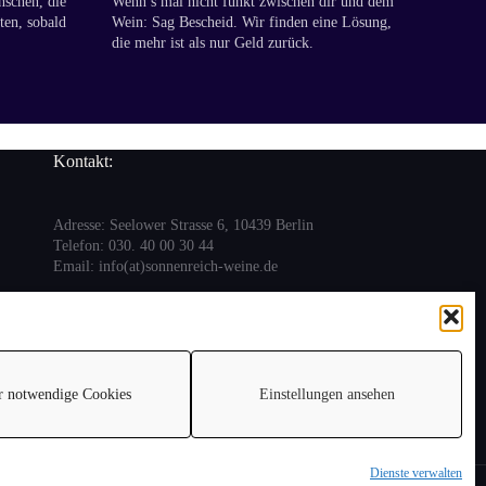
nschen, die
Wenn’s mal nicht funkt zwischen dir und dem
ten, sobald
Wein: Sag Bescheid. Wir finden eine Lösung,
die mehr ist als nur Geld zurück.
Kontakt:
Adresse: Seelower Strasse 6, 10439 Berlin
Telefon: 030. 40 00 30 44
Email: info(at)sonnenreich-weine.de
r notwendige Cookies
Einstellungen ansehen
Dienste verwalten