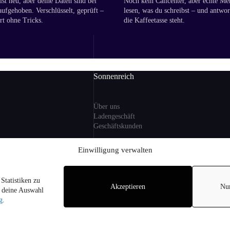
st neu, aber deine Daten sind bei
Noch kein Callcenter, aber echte Me
aufgehoben. Verschlüsselt, geprüft –
lesen, was du schreibst – und antwor
rt ohne Tricks.
die Kaffeetasse steht.
Sonnenreich
Über uns
Ladengeschäft
Geschäftskunden
ng
Einwilligung verwalten
Information
Statistiken zu
zlicher MwSt. und ggf.
Akzeptieren
Nu
Sitemap
r deine Auswahl
i Lieferungen nach
FAQ
g
.
on Alkohol an
hren.
pyright © 2026 - Sonnenreich Weine am Arnimplatz