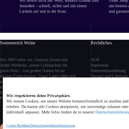
Wir liefern nicht nur Wein, sondern Gründe zum
Unser Shop i
Anstoßen – schnell, sicher und mit einem
uns bestens 
Lächeln auf und in der Kiste.
und garantie
Sonnenreich Weine
Rechtliches
Seit 2003 teilen wir, Guntram Zessin und
AGB
André Wiedecke, unsere Leidenschaft für
Impressum
guten Wein – von großen Namen bis zu
Datenschutzerklärung
kleinen Entdeckungen. Unser Laden fühlt sich
Versand
und Lieferung
mehr nach Wohnzimmer als nach Geschäft an:
Rückgabe und Erstattu
ein Ort zum Ankommen, Probieren und
Cookie-Richtlinie (EU)
Dableiben. Ob aus Berlin, Bordeaux oder
Wir respektieren deine Privatsphäre.
Buenos Aires – bei uns bist du willkommen.
Wir nutzen Cookies, um unsere Website benutzerfreundlich zu machen und 
Alle Preise inkl. geset
erheben. Du kannst alle Cookies akzeptieren, nur notwendige zulassen ode
zzgl. Versandkosten be
individuell anpassen. Mehr Infos findest du in unserer
Datenschutzerklärun
Hause. Kein Verkauf v
Jugendliche unter 18 Ja
Cookie-Richtlinie
Datenschutzerklärung
Impressum
Co