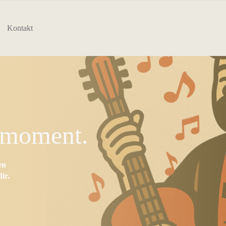
Kontakt
nmoment.
en
ir.