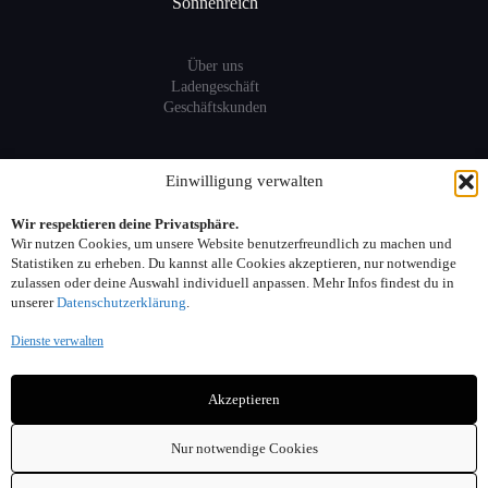
Sonnenreich
Über uns
Ladengeschäft
Geschäftskunden
Information
Einwilligung verwalten
Wir respektieren deine Privatsphäre.
Sitemap
Wir nutzen Cookies, um unsere Website benutzerfreundlich zu machen und
FAQ
Statistiken zu erheben. Du kannst alle Cookies akzeptieren, nur notwendige
zulassen oder deine Auswahl individuell anpassen. Mehr Infos findest du in
unserer
Datenschutzerklärung
.
Kontakt:
Dienste verwalten
Adresse: Seelower Strasse 6, 10439 Berlin
Akzeptieren
Telefon: 030. 40 00 30 44
Email: info(at)sonnenreich-weine.de
Nur notwendige Cookies