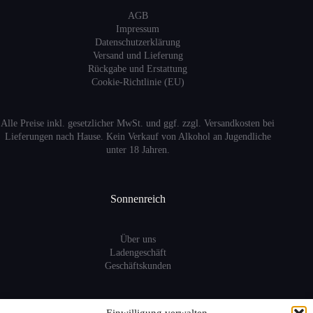
AGB
Impressum
Datenschutzerklärung
Versand
und Lieferung
Rückgabe und Erstattung
Cookie-Richtlinie (EU)
Alle Preise inkl. gesetzlicher MwSt. und ggf. zzgl. Versandkosten bei
Lieferungen nach Hause. Kein Verkauf von Alkohol an Jugendliche
unter 18 Jahren.
Sonnenreich
Über uns
Ladengeschäft
Geschäftskunden
Information