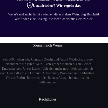
schreibst – und antworten, sobald die Kaffeetasse steht.
Unzufrieden? Wir regeln das.
Wenn’s mal nicht funkt zwischen dir und dem Wein: Sag Bescheid.
Wir finden eine Lösung, die mehr ist als nur Geld zurück.
Sonnenreich Weine
Seit 2003 teilen wir, Guntram Zessin und André Wiedecke, unsere
Leidenschaft für guten Wein – von großen Namen bis zu kleinen
Entdeckungen. Unser Laden fühlt sich mehr nach Wohnzimmer als
nach Geschäft an: ein Ort zum Ankommen, Probieren und Dableiben.
Ob aus Berlin, Bordeaux oder Buenos Aires – bei uns bist du
willkommen.
Rechtliches