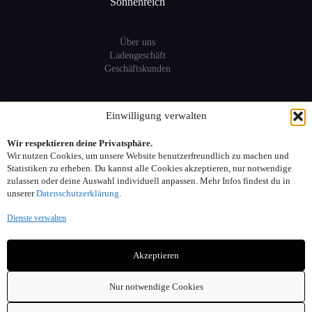
Sonnenreich
Über uns
Ladengeschäft
Geschäftskunden
Information
Einwilligung verwalten
Wir respektieren deine Privatsphäre.
Sitemap
Wir nutzen Cookies, um unsere Website benutzerfreundlich zu machen und
FAQ
Statistiken zu erheben. Du kannst alle Cookies akzeptieren, nur notwendige
zulassen oder deine Auswahl individuell anpassen. Mehr Infos findest du in
unserer
Datenschutzerklärung
.
Kontakt:
Dienste verwalten
Adresse: Seelower Strasse 6, 10439 Berlin
Akzeptieren
Telefon: 030. 40 00 30 44
Email: info(at)sonnenreich-weine.de
Nur notwendige Cookies