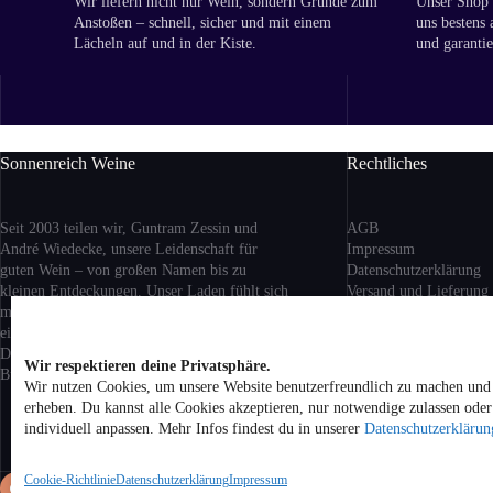
Wir liefern nicht nur Wein, sondern Gründe zum
Unser Shop i
Anstoßen – schnell, sicher und mit einem
uns bestens 
Lächeln auf und in der Kiste.
und garantie
Sonnenreich Weine
Rechtliches
Seit 2003 teilen wir, Guntram Zessin und
AGB
André Wiedecke, unsere Leidenschaft für
Impressum
guten Wein – von großen Namen bis zu
Datenschutzerklärung
kleinen Entdeckungen. Unser Laden fühlt sich
Versand
und Lieferung
mehr nach Wohnzimmer als nach Geschäft an:
Rückgabe und Erstattu
ein Ort zum Ankommen, Probieren und
Cookie-Richtlinie (EU)
Dableiben. Ob aus Berlin, Bordeaux oder
Wir respektieren deine Privatsphäre.
Buenos Aires – bei uns bist du willkommen.
Wir nutzen Cookies, um unsere Website benutzerfreundlich zu machen und 
Alle Preise inkl. geset
erheben. Du kannst alle Cookies akzeptieren, nur notwendige zulassen ode
zzgl. Versandkosten be
individuell anpassen. Mehr Infos findest du in unserer
Datenschutzerklärun
Hause. Kein Verkauf v
Jugendliche unter 18 Ja
Cookie-Richtlinie
Datenschutzerklärung
Impressum
Co