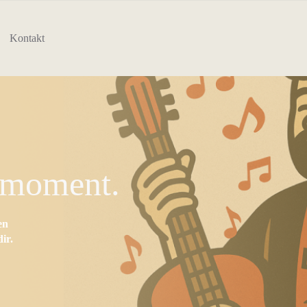
Kontakt
nmoment.
en
ir.