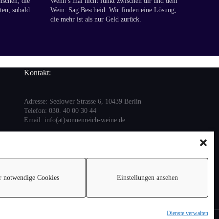
nschen, die
Wenn’s mal nicht funkt zwischen dir und dem
ten, sobald
Wein: Sag Bescheid. Wir finden eine Lösung,
die mehr ist als nur Geld zurück.
Kontakt:
Adresse: Seelower Strasse 6, 10439 Berlin
Telefon: 030. 40 00 30 44
Email: info(at)sonnenreich-weine.de
r notwendige Cookies
Einstellungen ansehen
Dienste verwalten