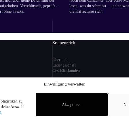
st neu, aber deine Daten sind bei
Noch kein Callcenter, aber echte Me
aufgehoben. Verschlüsselt, geprüft –
lesen, was du schreibst – und antwor
rt ohne Tricks.
die Kaffeetasse steht.
Sonnenreich
Über uns
Ladengeschäft
Geschäftskunden
ng
Einwilligung verwalten
Information
Statistiken zu
zlicher MwSt. und ggf.
Akzeptieren
Nu
Sitemap
r deine Auswahl
i Lieferungen nach
FAQ
g
.
on Alkohol an
hren.
pyright © 2026 - Sonnenreich Weine am Arnimplatz