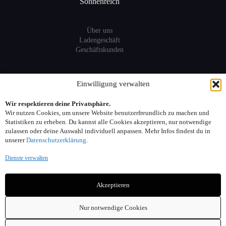
Sonnenreich
Über uns
Ladengeschäft
Geschäftskunden
Information
Einwilligung verwalten
Wir respektieren deine Privatsphäre.
Sitemap
Wir nutzen Cookies, um unsere Website benutzerfreundlich zu machen und
FAQ
Statistiken zu erheben. Du kannst alle Cookies akzeptieren, nur notwendige
zulassen oder deine Auswahl individuell anpassen. Mehr Infos findest du in
unserer
Datenschutzerklärung
.
Kontakt:
Dienste verwalten
Adresse: Seelower Strasse 6, 10439 Berlin
Akzeptieren
Telefon: 030. 40 00 30 44
Email: info(at)sonnenreich-weine.de
Nur notwendige Cookies