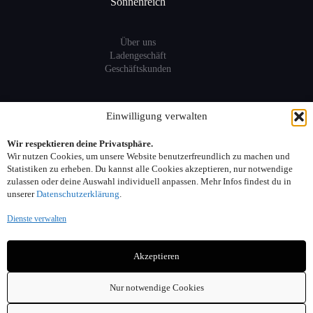
Sonnenreich
Über uns
Ladengeschäft
Geschäftskunden
Information
Einwilligung verwalten
Wir respektieren deine Privatsphäre.
Sitemap
Wir nutzen Cookies, um unsere Website benutzerfreundlich zu machen und
FAQ
Statistiken zu erheben. Du kannst alle Cookies akzeptieren, nur notwendige
zulassen oder deine Auswahl individuell anpassen. Mehr Infos findest du in
unserer
Datenschutzerklärung
.
Kontakt:
Dienste verwalten
Adresse: Seelower Strasse 6, 10439 Berlin
Akzeptieren
Telefon: 030. 40 00 30 44
Email: info(at)sonnenreich-weine.de
Nur notwendige Cookies