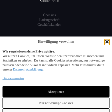
Sonnenreich
Über uns
Ladengeschäft
Geschäftskunden
Information
Einwilligung verwalten
Wir respektieren deine Privatsphäre.
Sitemap
Wir nutzen Cookies, um unsere Website benutzerfreundlich zu machen und
FAQ
Statistiken zu erheben. Du kannst alle Cookies akzeptieren, nur notwendige
zulassen oder deine Auswahl individuell anpassen. Mehr Infos findest du in
unserer
Datenschutzerklärung
.
Kontakt:
Dienste verwalten
Adresse: Seelower Strasse 6, 10439 Berlin
Akzeptieren
Telefon: 030. 40 00 30 44
Email: info(at)sonnenreich-weine.de
Nur notwendige Cookies