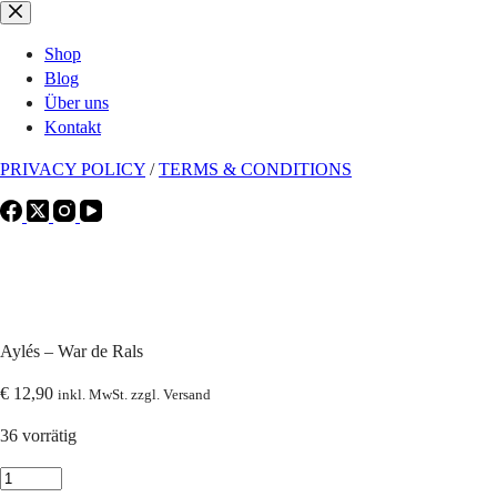
Zum
Inhalt
Shop
springen
Blog
Über uns
Kontakt
PRIVACY POLICY
/
TERMS & CONDITIONS
Aylés – War de Rals
€
12,90
inkl. MwSt. zzgl. Versand
36 vorrätig
Aylés