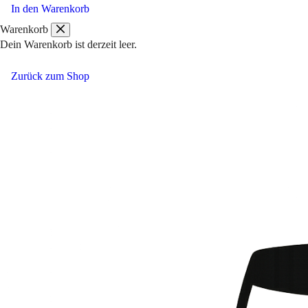
–
In den Warenkorb
War
Warenkorb
de
Dein Warenkorb ist derzeit leer.
Rals
Menge
Zurück zum Shop