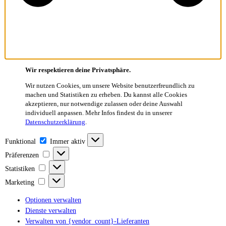
Berlin, Bordeaux oder Buenos Aires – bei uns bist du willkommen.
Rechtliches
AGB
Impressum
Datenschutzerklärung
Versand
und Lieferung
Wir respektieren deine Privatsphäre.
Rückgabe und Erstattung
Wir nutzen Cookies, um unsere Website benutzerfreundlich zu
Cookie-Richtlinie (EU)
machen und Statistiken zu erheben. Du kannst alle Cookies
Alle Preise inkl. gesetzlicher MwSt. und ggf. zzgl. Versandkosten bei
akzeptieren, nur notwendige zulassen oder deine Auswahl
Lieferungen nach Hause. Kein Verkauf von Alkohol an Jugendliche unter 18
individuell anpassen. Mehr Infos findest du in unserer
Jahren.
Datenschutzerklärung
.
Sonnenreich
Funktional
Funktional
Immer aktiv
Präferenzen
Über uns
Präferenzen
Ladengeschäft
Statistiken
Statistiken
Geschäftskunden
Marketing
Marketing
Information
Optionen verwalten
Sitemap
Dienste verwalten
FAQ
Verwalten von {vendor_count}-Lieferanten