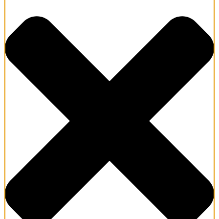
Wir liefern nicht nur Wein, sond
Unser Shop ist neu, aber deine Dat
Noch kein Callcenter, aber echt
Wenn’s mal nicht funkt zwischen di
Sonnenreich Weine
Seit 2003 teilen wir, Guntram Zessin und André Wiedecke, unsere
Leidenschaft für guten Wein – von großen Namen bis zu kleinen
Entdeckungen. Unser Laden fühlt sich mehr nach Wohnzimmer als nach
Geschäft an: ein Ort zum Ankommen, Probieren und Dableiben. Ob aus