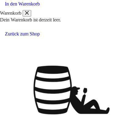
Delibori
In den Warenkorb
Il
Warenkorb
Laghetto
Dein Warenkorb ist derzeit leer.
Garda
Bianco
Zurück zum Shop
Menge