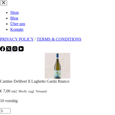
Zum
Inhalt
Shop
springen
Blog
Über uns
Kontakt
PRIVACY POLICY
/
TERMS & CONDITIONS
Cantine Delibori Il Laghetto Garda Bianco
€
7,00
inkl. MwSt. zzgl. Versand
10 vorrätig
Cantine