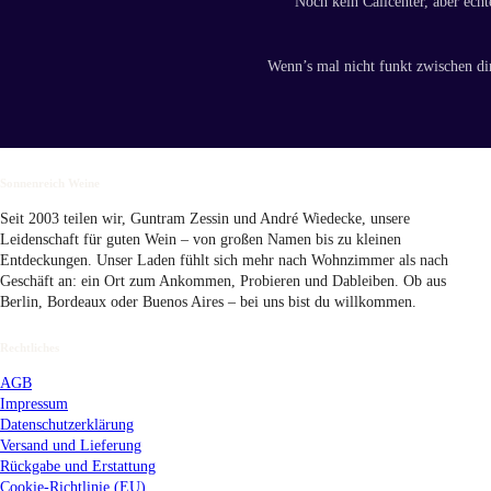
Noch kein Callcenter, aber echt
Wenn’s mal nicht funkt zwischen di
Sonnenreich Weine
Seit 2003 teilen wir, Guntram Zessin und André Wiedecke, unsere
Leidenschaft für guten Wein – von großen Namen bis zu kleinen
Entdeckungen. Unser Laden fühlt sich mehr nach Wohnzimmer als nach
Geschäft an: ein Ort zum Ankommen, Probieren und Dableiben. Ob aus
Berlin, Bordeaux oder Buenos Aires – bei uns bist du willkommen.
Rechtliches
AGB
Impressum
Datenschutzerklärung
Versand
und Lieferung
Rückgabe und Erstattung
Cookie-Richtlinie (EU)