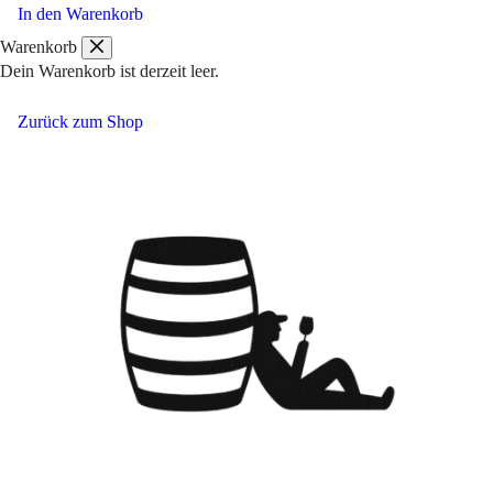
Vignobles
In den Warenkorb
de
Warenkorb
la
Dein Warenkorb ist derzeit leer.
Grange
Rosé
Zurück zum Shop
de
Rosé
Languedoc
AOP
Menge