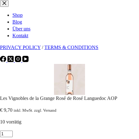
Zum
Inhalt
Shop
springen
Blog
Über uns
Kontakt
PRIVACY POLICY
/
TERMS & CONDITIONS
Les Vignobles de la Grange Rosé de Rosé Languedoc AOP
€
9,70
inkl. MwSt. zzgl. Versand
10 vorrätig
Les