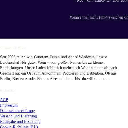
Noch kein Callcenter, aber echt
Wenn’s mal nicht funkt zwischen di
Sonnenreich Weine
Seit 2003 teilen wir, Guntram Zessin und André Wiedecke, unsere
Leidenschaft für guten Wein – von großen Namen bis zu kleinen
Entdeckungen. Unser Laden fühlt sich mehr nach Wohnzimmer als nach
Geschäft an: ein Ort zum Ankommen, Probieren und Dableiben. Ob aus
Berlin, Bordeaux oder Buenos Aires – bei uns bist du willkommen.
Rechtliches
AGB
Impressum
Datenschutzerklärung
Versand
und Lieferung
Rückgabe und Erstattung
Cookie-Richtlinie (EU)