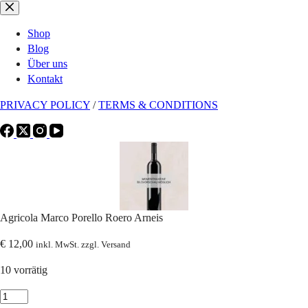
Zum
Inhalt
Shop
springen
Blog
Über uns
Kontakt
PRIVACY POLICY
/
TERMS & CONDITIONS
Agricola Marco Porello Roero Arneis
€
12,00
inkl. MwSt. zzgl. Versand
10 vorrätig
Agricola