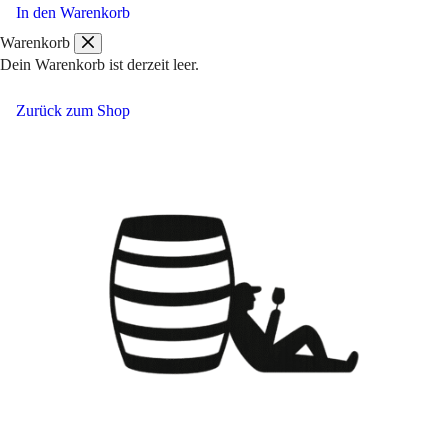
Marco
In den Warenkorb
Porello
Warenkorb
Roero
Dein Warenkorb ist derzeit leer.
Arneis
Menge
Zurück zum Shop