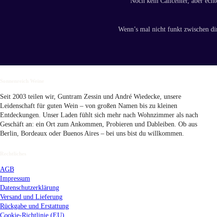
Noch kein Callcenter, aber echt
Wenn’s mal nicht funkt zwischen di
Sonnenreich Weine
Seit 2003 teilen wir, Guntram Zessin und André Wiedecke, unsere
Leidenschaft für guten Wein – von großen Namen bis zu kleinen
Entdeckungen. Unser Laden fühlt sich mehr nach Wohnzimmer als nach
Geschäft an: ein Ort zum Ankommen, Probieren und Dableiben. Ob aus
Berlin, Bordeaux oder Buenos Aires – bei uns bist du willkommen.
Rechtliches
AGB
Impressum
Datenschutzerklärung
Versand
und Lieferung
Rückgabe und Erstattung
Cookie-Richtlinie (EU)