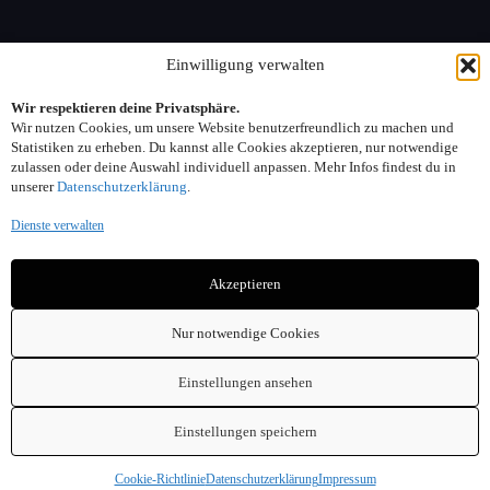
Information
Einwilligung verwalten
Wir respektieren deine Privatsphäre.
Sitemap
Wir nutzen Cookies, um unsere Website benutzerfreundlich zu machen und
FAQ
Statistiken zu erheben. Du kannst alle Cookies akzeptieren, nur notwendige
zulassen oder deine Auswahl individuell anpassen. Mehr Infos findest du in
unserer
Datenschutzerklärung
.
Kontakt:
Dienste verwalten
Adresse: Seelower Strasse 6, 10439 Berlin
Akzeptieren
Telefon: 030. 40 00 30 44
Email: info(at)sonnenreich-weine.de
Nur notwendige Cookies
Einstellungen ansehen
Einstellungen speichern
Copyright © 2026 - Sonnenreich Weine am Arnimplatz
Cookie-Richtlinie
Datenschutzerklärung
Impressum