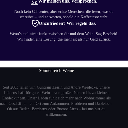
Wir melden uns. Versprochen.
Noch kein Callcenter, aber echte Menschen, die lesen, was du
schreibst – und antworten, sobald die Kaffeetasse steht.
Unzufrieden? Wir regeln das.
Wenn’s mal nicht funkt zwischen dir und dem Wein: Sag Bescheid.
Wir finden eine Lösung, die mehr ist als nur Geld zurück.
Sonnenreich Weine
Seit 2003 teilen wir, Guntram Zessin und André Wiedecke, unsere
Leidenschaft für guten Wein – von großen Namen bis zu kleinen
Entdeckungen. Unser Laden fühlt sich mehr nach Wohnzimmer als
nach Geschäft an: ein Ort zum Ankommen, Probieren und Dableiben.
Ob aus Berlin, Bordeaux oder Buenos Aires – bei uns bist du
willkommen.