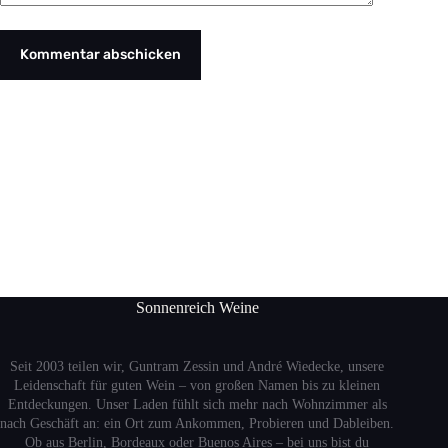
Kommentar abschicken
Sonnenreich Weine
Seit 2003 teilen wir, Guntram Zessin und André Wiedecke, unsere
Leidenschaft für guten Wein – von großen Namen bis zu kleinen
Entdeckungen. Unser Laden fühlt sich mehr nach Wohnzimmer als
nach Geschäft an: ein Ort zum Ankommen, Probieren und Dableiben.
Ob aus Berlin, Bordeaux oder Buenos Aires – bei uns bist du