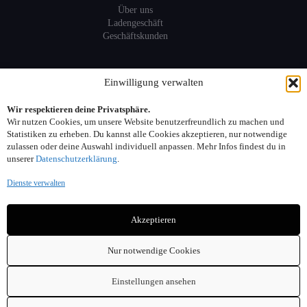
Über uns
Ladengeschäft
Geschäftskunden
Information
Einwilligung verwalten
Wir respektieren deine Privatsphäre.
Sitemap
Wir nutzen Cookies, um unsere Website benutzerfreundlich zu machen und
FAQ
Statistiken zu erheben. Du kannst alle Cookies akzeptieren, nur notwendige
zulassen oder deine Auswahl individuell anpassen. Mehr Infos findest du in
unserer
Datenschutzerklärung
.
Kontakt:
Dienste verwalten
Adresse: Seelower Strasse 6, 10439 Berlin
Akzeptieren
Telefon: 030. 40 00 30 44
Email: info(at)sonnenreich-weine.de
Nur notwendige Cookies
Einstellungen ansehen